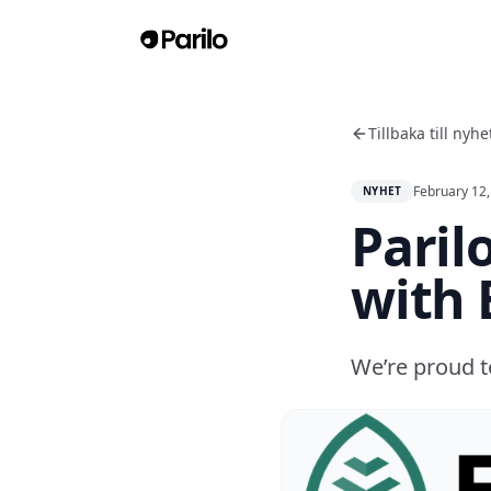
Tillbaka till nyhe
February 12
NYHET
Paril
with 
We’re proud t