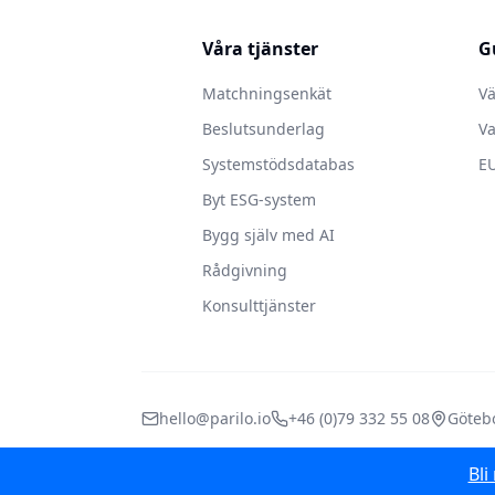
Våra tjänster
G
Matchningsenkät
Vä
Beslutsunderlag
Va
Systemstödsdatabas
EU
Byt ESG-system
Bygg själv med AI
Rådgivning
Konsulttjänster
hello@parilo.io
+46 (0)79 332 55 08
Götebo
Bli