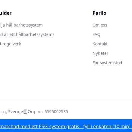
uider
Parilo
lja hållbarhetssystem
Om oss
d är ett hållbarhetssystem?
FAQ
-regelverk
Kontakt
Nyheter
För systemstöd
rg, Sverige
Org. nr: 5595002535
 matchad med ett ESG-system gratis - fyll i enkäten (10 min)