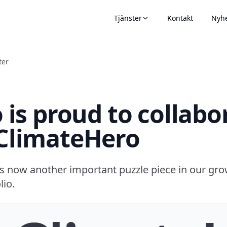
Tjänster
Kontakt
Nyhe
ter
o is proud to collabo
ClimateHero
s now another important puzzle piece in our gr
lio.