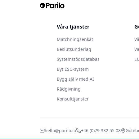
Våra tjänster
G
Matchningsenkät
Vä
Beslutsunderlag
Va
Systemstödsdatabas
EU
Byt ESG-system
Bygg själv med AI
Rådgivning
Konsulttjänster
hello@parilo.io
+46 (0)79 332 55 08
Götebo