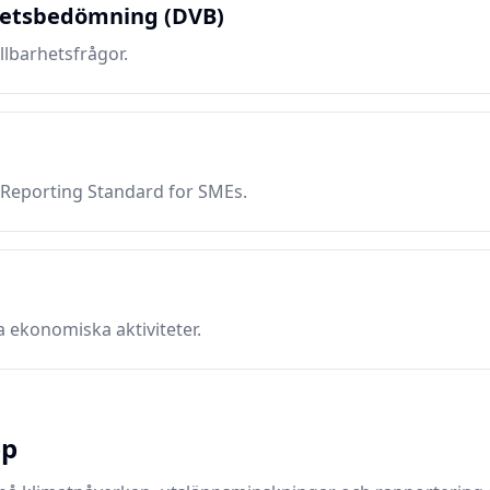
hetsbedömning (DVB)
llbarhetsfrågor.
y Reporting Standard for SMEs.
ra ekonomiska aktiviteter.
pp