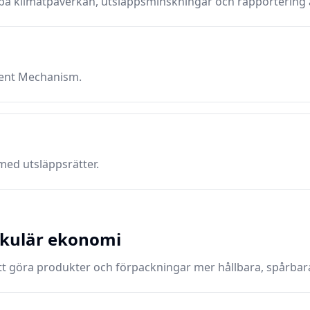
på klimatpåverkan, utsläppsminskningar och rapportering 
ent Mechanism.
med utsläppsrätter.
rkulär ekonomi
 att göra produkter och förpackningar mer hållbara, spårbara