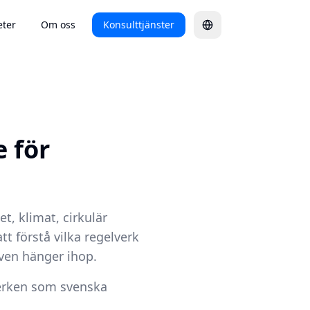
ter
Om oss
Konsulttjänster
 för
t, klimat, cirkulär
t förstå vilka regelverk
iven hänger ihop.
verken som svenska