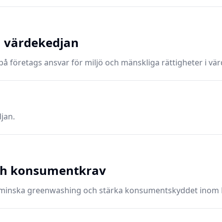
h värdekedjan
å företags ansvar för miljö och mänskliga rättigheter i vä
jan.
ch konsumentkrav
l att minska greenwashing och stärka konsumentskyddet inom 